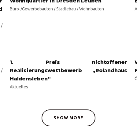
r
Wohnquartier in Dresden Leuben
d
Büro-/Gewerbebauten
/
Städtebau
/
Wohnbauten
A
/
1. Preis nichtoffener
Realisierungswettbewerb „Rolandhaus
/
Haldensleben“
Ö
Aktuelles
SHOW MORE